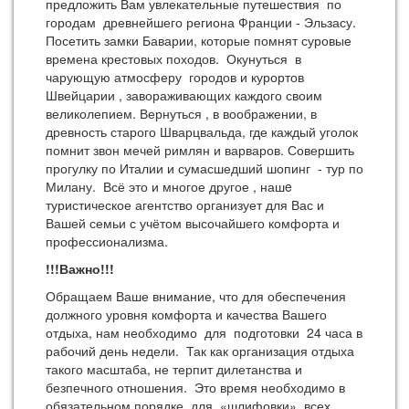
предложить Вам увлекательные путешествия по
городам древнейшего региона Франции - Эльзасу.
Посетить замки Баварии, которые помнят суровые
времена крестовых походов. Окунуться в
чарующую атмосферу городов и курортов
Швейцарии , завораживающих каждого своим
великолепием. Вернуться , в воображении, в
древность старого Шварцвальда, где каждый уголок
помнит звон мечей римлян и варваров. Совершить
прогулку по Италии и сумасшедший шопинг - тур по
Милану. Всё это и многое другое , нашe
туристическое агентство организует для Вас и
Вашей семьи с учётом высочайшего комфорта и
профессионализма.
!!!Важно!!!
Обращаем Ваше внимание, что для обеспечения
должного уровня комфорта и качества Вашего
отдыха, нам необходимо для подготовки 24 часа в
рабочий день недели. Так как организация отдыха
такого масштаба, не терпит дилетанства и
безпечного отношения. Это время необходимо в
обязательном порядке, для «шлифовки» всех