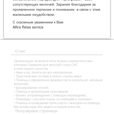
сопутствующих мелочей. Заранее благодарим за
проявленное терпение и понимание в связи с этим
маленьким неудобством.
С огромным уважением к Вам
Alfira Reise service
О нас
Организация лечения в пяти лучших университетских
клиниках Германии для жителей стран СНГ.
услуги нашего агенства
• Авиа и жд. билеты во все направления.
• Туристические путёвки в любые страны мира.
• Помощь в оформлении документов по консульско- визовым
вопросам.
• Бронирование отелей.
• Помощь в организации трансферов.
• Бизнес сопровождение с помощью переводчика.
• Переводы с русского языка на немецкий и наоборот.
• Помощь в проведении гриль-парти с выездом на природу.
Мы всегда рады Вас видеть в нашем агенстве.
Популярные страницы