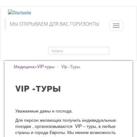
Direkt
zum
Inhalt
МЫ ОТКРЫВАЕМ ДЛЯ ВАС ГОРИЗОНТЫ
Toggle
navigation
Suchformular
поиск
Медицина+VIP-туры
Vip -Туры
VIP -ТУРЫ
Уважаемые дамы и господа.
Для персон желающих получить индивидуальные
поездки , организовываются VIP – туры, в любые
страны и города Европы. Мы имеем возможность